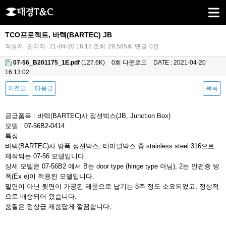
TCO프로젝트, 바텍(BARTEC) JB
작성자
관리자
21-04-20 16:13
조회
29,585회
댓글
0건
07-56_B201175_1E.pdf
(127.6K)
0회 다운로드
DATE : 2021-04-20
16:13:02
이전글
다음글
목록
본문
공급품목 : 바텍(BARTEC)사 정션박스(JB, Junction Box)
모델 : 07-56B2-0414
특징 :
바텍(BARTEC)사 방폭 정션박스, 터미널박스 중 stainless steel 316으로
제작되는 07-56 모델입니다.
상세 모델은 07-56B2 에서 B는 door type (hinge type 아님), 2는 안전증 방
폭(Ex e)이 적용된 모델입니다.
밑면이 아닌 뒷면이 가공된 제품으로
납기는
8주 정도 소요되었고, 정상적
으로 배송되어 왔습니다.
품질은 정상급 제품답게 깔끔합니다.