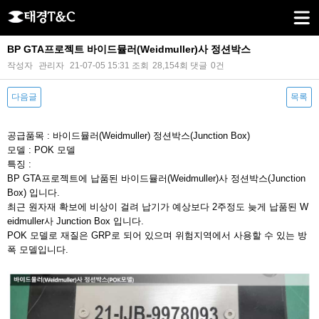
BP GTA프로젝트 바이드뮬러(Weidmuller)사 정션박스
작성자
관리자
21-07-05 15:31
조회
28,154회
댓글
0건
다음글
목록
본문
공급품목 : 바이드뮬러(Weidmuller) 정션박스(Junction Box)
모델 : POK 모델
특징 :
BP GTA프로젝트에 납품된 바이드뮬러(Weidmuller)사 정션박스(Junction
Box)
입니다.
최근 원자재 확보에 비상이 걸려 납기가 예상보다 2주정도 늦게 납품된 W
eidmuller사 Junction Box 입니다.
POK 모델로 재질은 GRP로 되어 있으며 위험지역에서 사용할 수 있는 방
폭 모델입니다.